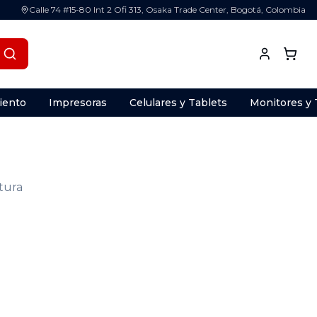
Calle 74 #15-80 Int 2 Ofi 313, Osaka Trade Center, Bogotá, Colombia
iento
Impresoras
Celulares y Tablets
Monitores y 
ctura