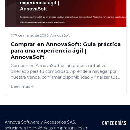
17 de marzo de 2026
·
AnnovaSoft
Comprar en AnnovaSoft: Guía práctica
para una experiencia ágil |
AnnovaSoft
Comprar en AnnovaSoft es un proceso intuitivo
diseñado para tu comodidad. Aprende a navegar por
nuestra tienda, confirmar disponibilidad y finalizar tus
compras rápidamente.
Leer más
Annova Software y Accesorios SAS,
Categorías
soluciones tecnológicas empresariales en