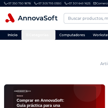
+57 350 750 1878
+57 305 795 0550
+57 301 649 1625
Comerci
Inicio
Categorías
Computadores
Worksta
Artí