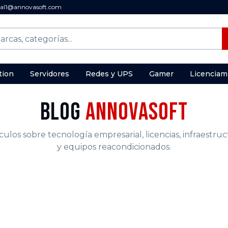
al1@annovasoft.com
tion
Servidores
Redes y UPS
Gamer
Licenciam
Blog
AnnovaSoft
culos sobre tecnología empresarial, licencias, infraestru
y equipos reacondicionados.