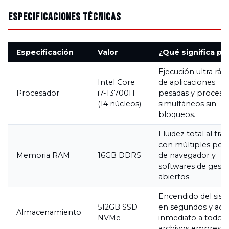
Especificaciones Técnicas
Especificación
Valor
¿Qué significa par
Ejecución ultra ráp
Intel Core
de aplicaciones
Procesador
i7-13700H
pesadas y proceso
(14 núcleos)
simultáneos sin
bloqueos.
Fluidez total al trab
con múltiples pes
Memoria RAM
16GB DDR5
de navegador y
softwares de gesti
abiertos.
Encendido del sis
512GB SSD
en segundos y acc
Almacenamiento
NVMe
inmediato a todos 
archivos empresari