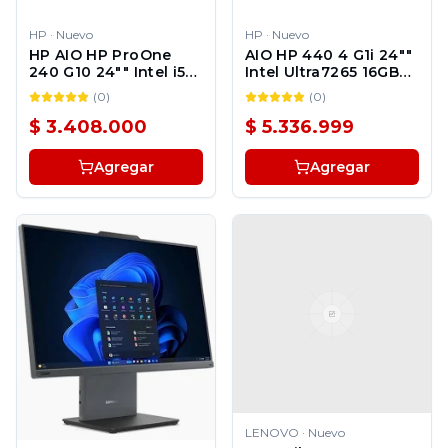
HP
·
Nuevo
HP
·
Nuevo
HP AIO HP ProOne
AIO HP 440 4 G1i 24""
240 G10 24"" Intel i5-
Intel Ultra7265 16GB
1334U 8GB 512GB SSD
512GB SSD Windows
(
0
)
(
0
)
Windows 11 Pro 1Y
11 Pro
$ 3.408.000
$ 5.336.999
Agregar
Agregar
LENOVO
·
Nuevo