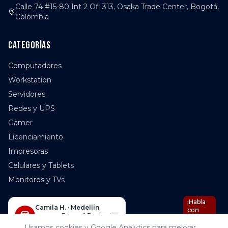
Calle 74 #15-80 Int 2 Ofi 313, Osaka Trade Center, Bogotá,
Colombia
Categorías
Computadores
Workstation
Servidores
Redes y UPS
Gamer
Licenciamiento
Impresoras
Celulares y Tablets
Monitores y TVs
¡Habla
Empresa
Camila H.
·
Medellín
con
Compró
Firewall Fortinet
Nova
hace
20
minutos ✓
IA!
Usamos cookies y Google Analytics para mejorar