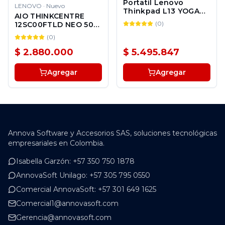
Portatil Lenovo
LENOVO
·
Nuevo
Thinkpad L13 YOGA
AIO THINKCENTRE
13" Ryzen 7 PRO
(
0
)
12SC00FTLD NEO 50A
7730U 16GB 512GB
24 GEN 5
SSD W11Pro 3Y
(
0
)
$ 2.880.000
$ 5.495.847
Agregar
Agregar
Annova Software y Accesorios SAS, soluciones tecnológicas
empresariales en Colombia.
Isabella Garzón
:
+57 350 750 1878
AnnovaSoft Unilago
:
+57 305 795 0550
Comercial AnnovaSoft
:
+57 301 649 1625
Comercial1@annovasoft.com
Gerencia@annovasoft.com