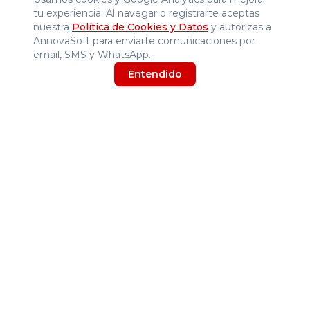
Inicio
tu experiencia. Al navegar o registrarte aceptas
Tienda
nuestra
Política de Cookies y Datos
y autorizas a
Blog
AnnovaSoft para enviarte comunicaciones por
email, SMS y WhatsApp.
Nosotros
Entendido
Contáctanos
Términos y Condiciones
Atención comercial
Habla con un asesor y comparte el contexto exacto de la
página actual por WhatsApp.
Hablar con un asesor
© 2025 Annova Software y Accesorios SAS. Todos los
derechos reservados.
Acceso administrador