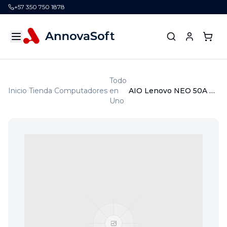
+57 350 750 1878
Todo
Inicio
Tienda
Computadores
en
AIO Lenovo NEO 50A 24" Intel i7-13700H 16G 512GB SSD Windows 11P 1Y
Uno