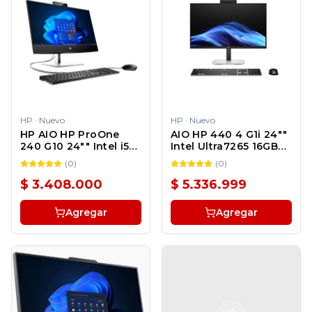
HP
·
Nuevo
HP
·
Nuevo
HP AIO HP ProOne
AIO HP 440 4 G1i 24""
240 G10 24"" Intel i5-
Intel Ultra7265 16GB
1334U 8GB 512GB SSD
512GB SSD Windows
(
0
)
(
0
)
Windows 11 Pro 1Y
11 Pro
$ 3.408.000
$ 5.336.999
Agregar
Agregar