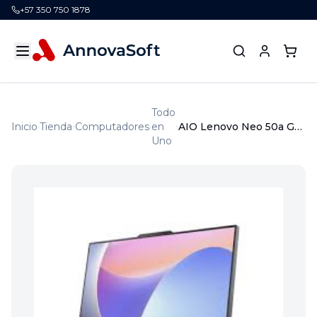
+57 350 750 1878
Todo
Inicio
Tienda
Computadores
en
AIO Lenovo Neo 50a Gen5 23.8" FHD Intel I5-13420H 16GB 512GB SSD WIN 11 PRO 3YR
Uno