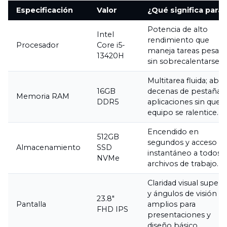
Especificación
Valor
¿Qué significa para 
Potencia de alto
Intel
rendimiento que
Procesador
Core i5-
maneja tareas pesad
13420H
sin sobrecalentarse.
Multitarea fluida; abra
16GB
decenas de pestañas 
Memoria RAM
DDR5
aplicaciones sin que e
equipo se ralentice.
Encendido en
512GB
segundos y acceso
Almacenamiento
SSD
instantáneo a todos 
NVMe
archivos de trabajo.
Claridad visual superi
y ángulos de visión
23.8"
Pantalla
amplios para
FHD IPS
presentaciones y
diseño básico.