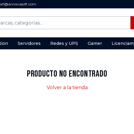
al1@annovasoft.com
tion
Servidores
Redes y UPS
Gamer
Licenciam
Producto no encontrado
Volver a la tienda