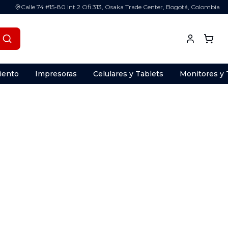
Calle 74 #15-80 Int 2 Ofi 313, Osaka Trade Center, Bogotá, Colombia
iento
Impresoras
Celulares y Tablets
Monitores y 