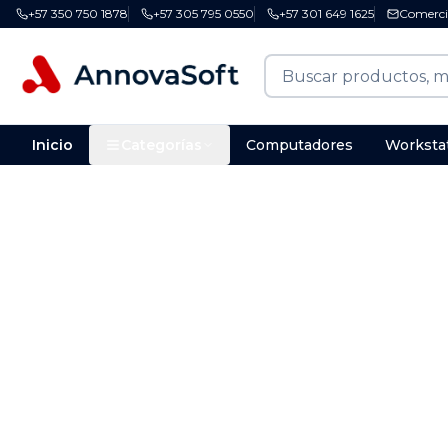
+57 350 750 1878
+57 305 795 0550
+57 301 649 1625
Comerci
Inicio
Categorías
Computadores
Worksta