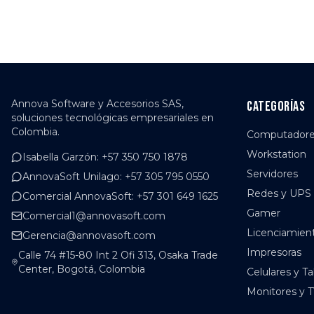
Annova Software y Accesorios SAS,
Categorías
soluciones tecnológicas empresariales en
Colombia.
Computador
Workstation
Isabella Garzón
:
+57 350 750 1878
Servidores
AnnovaSoft Unilago
:
+57 305 795 0550
Redes y UPS
Comercial AnnovaSoft
:
+57 301 649 1625
Gamer
Comercial1@annovasoft.com
Licenciamien
Gerencia@annovasoft.com
Impresoras
Calle 74 #15-80 Int 2 Ofi 313, Osaka Trade
Center, Bogotá, Colombia
Celulares y Ta
Monitores y 