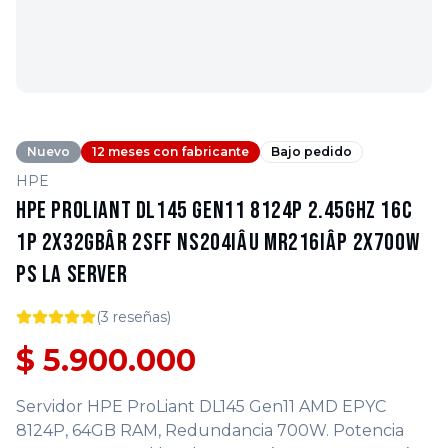
Nuevo
12 meses con fabricante
Bajo pedido
HPE
HPE ProLiant DL145 Gen11 8124P 2.45GHz 16c
1P 2x32GBâR 2SFF NS204iâu MR216iâp 2x700W
PS LA Server
(
3
reseñas)
$ 5.900.000
Servidor HPE ProLiant DL145 Gen11 AMD EPYC
8124P, 64GB RAM, Redundancia 700W. Potencia