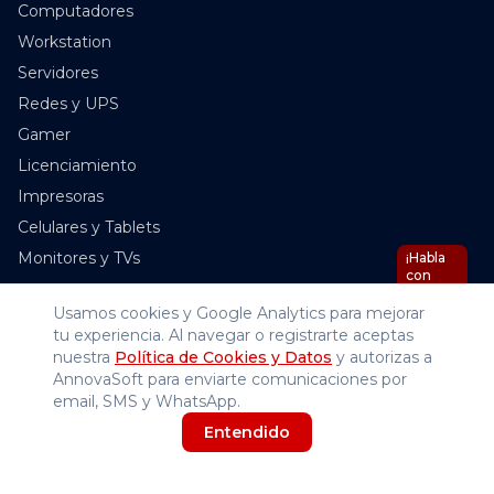
Computadores
Workstation
Servidores
Redes y UPS
Gamer
Licenciamiento
Impresoras
Celulares y Tablets
Monitores y TVs
¡Habla
con
Nova
IA!
Usamos cookies y Google Analytics para mejorar
Empresa
tu experiencia. Al navegar o registrarte aceptas
nuestra
Política de Cookies y Datos
y autorizas a
Inicio
AnnovaSoft para enviarte comunicaciones por
Tienda
email, SMS y WhatsApp.
Blog
Entendido
Nosotros
Contáctanos