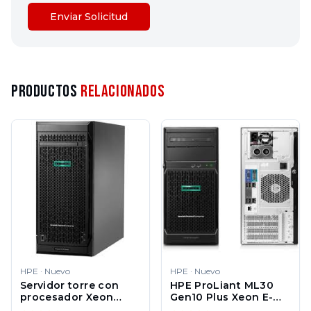
Enviar Solicitud
Productos
Relacionados
HPE
·
Nuevo
HPE
·
Nuevo
Servidor torre con
HPE ProLiant ML30
procesador Xeon
Gen10 Plus Xeon E-
Bronze 3206R
2314 16GB 4LFF