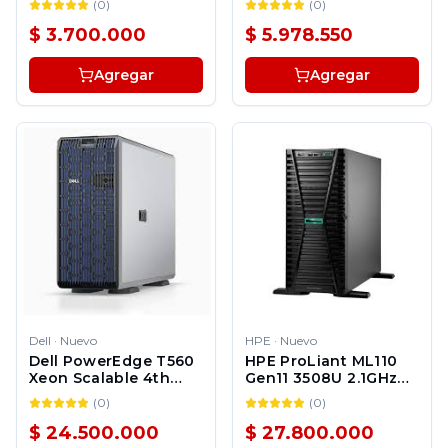
(
0
)
(
0
)
$ 3.700.000
$ 5.978.550
Agregar
Agregar
Dell
·
Nuevo
HPE
·
Nuevo
Dell PowerEdge T560
HPE ProLiant ML110
Xeon Scalable 4th
Gen11 3508U 2.1GHz
Gen
8c 1P 1x32GBâR 4LFF
(
0
)
(
0
)
2x4TB HDD 1x500W
PS LA Server
$ 24.500.000
$ 27.800.000