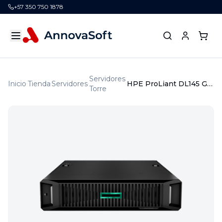
+57 350 750 1878
Servidores
Inicio
Tienda
Servidores
HPE ProLiant DL145 Gen11 8124P 2.45GHz 16c 1P 2x32GBâR 2SFF NS204iâu MR216iâp 2x700W PS LA Server
Torre