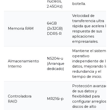
núcleos,
botella.
2.45GHz)
Velocidad de
transferencia ultra
64GB
rápida que acelera la
Memoria RAM
(2x32GB)
respuesta de sus
DDR5-R
aplicaciones
empresariales.
Mantiene el sistema
operativo
NS204i-u
Almacenamiento
independiente de los
(Arranque
Interno
datos, mejorando la
dedicado)
redundancia y el
tiempo de inicio.
Protección avanzada
de sus datos y
Controladora
flexibilidad para
MR216i-p
RAID
configurar arreglos d
discos de alto