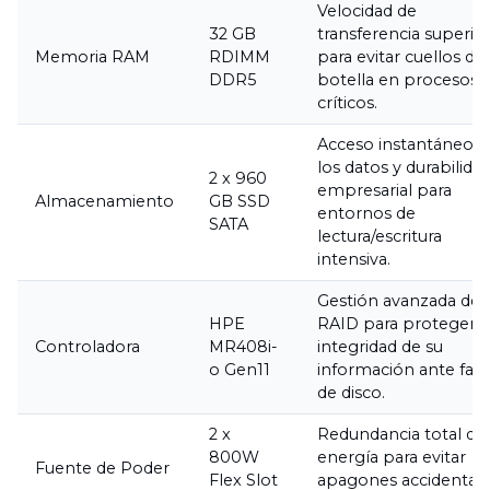
Velocidad de
32 GB
transferencia superio
Memoria RAM
RDIMM
para evitar cuellos de
DDR5
botella en procesos
críticos.
Acceso instantáneo a
los datos y durabilida
2 x 960
empresarial para
Almacenamiento
GB SSD
entornos de
SATA
lectura/escritura
intensiva.
Gestión avanzada de
HPE
RAID para proteger l
Controladora
MR408i-
integridad de su
o Gen11
información ante fall
de disco.
2 x
Redundancia total de
800W
energía para evitar
Fuente de Poder
Flex Slot
apagones accidental