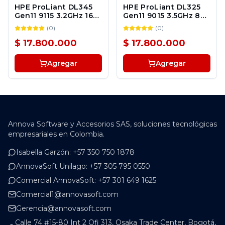
HPE ProLiant DL345
HPE ProLiant DL325
Gen11 9115 3.2GHz 16c
Gen11 9015 3.5GHz 8c
1P 2x32GBâR 8SFF
1P 1x32GBâR 4LFF
(
0
)
(
0
)
MR416iâp 2x480GB
MR408iâo 2x4TB HDD
SSD 2x800W PS LA
1x800W PS LA Server
$ 17.800.000
$ 17.800.000
Server
Agregar
Agregar
Annova Software y Accesorios SAS, soluciones tecnológicas
empresariales en Colombia.
Isabella Garzón
:
+57 350 750 1878
AnnovaSoft Unilago
:
+57 305 795 0550
Comercial AnnovaSoft
:
+57 301 649 1625
Comercial1@annovasoft.com
Gerencia@annovasoft.com
Calle 74 #15-80 Int 2 Ofi 313, Osaka Trade Center, Bogotá,