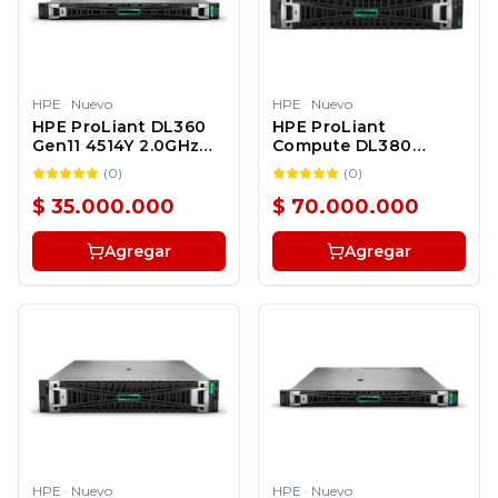
HPE
·
Nuevo
HPE
·
Nuevo
HPE ProLiant DL360
HPE ProLiant
Gen11 4514Y 2.0GHz
Compute DL380
16c 1P 2x32GBâR 8SFF
Gen12 6505P 12c 1P
(
0
)
(
0
)
MR408iâo 2x480GB
1x32GBâR 12LFF
SSD 2x800W PS LA
MR416iâo 2x4TB HDD
$ 35.000.000
$ 70.000.000
Server
2x800W PS LA Server
Agregar
Agregar
HPE
·
Nuevo
HPE
·
Nuevo