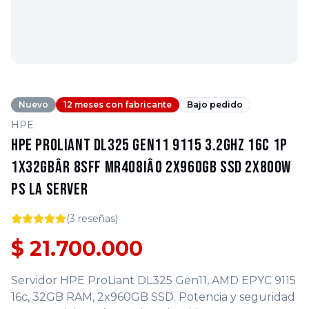
Nuevo
12 meses con fabricante
Bajo pedido
HPE
HPE ProLiant DL325 Gen11 9115 3.2GHz 16c 1P
1x32GBâR 8SFF MR408iâo 2x960GB SSD 2x800W
PS LA Server
(
3
reseñas)
$ 21.700.000
Servidor HPE ProLiant DL325 Gen11, AMD EPYC 9115
16c, 32GB RAM, 2x960GB SSD. Potencia y seguridad