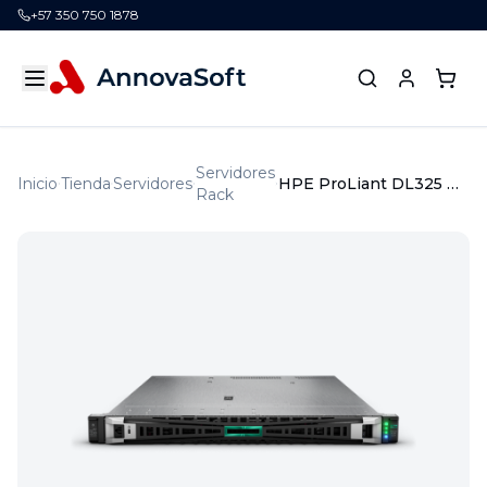
+57 350 750 1878
Servidores
Inicio
Tienda
Servidores
HPE ProLiant DL325 Gen11 9115 3.2GHz 16c 1P 1x32GBâR 8SFF MR408iâo 2x960GB SSD 2x800W PS LA Server
Rack