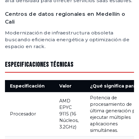
alta densidad para ofrecer servicios SaaS estables.
Centros de datos regionales en Medellín o
Cali
Modernización de infraestructura obsoleta
buscando eficiencia energética y optimización de
espacio en rack.
Especificaciones Técnicas
Especificación
Valor
¿Qué significa para t
Potencia de
AMD
procesamiento de
EPYC
última generación pa
Procesador
9115 (16
ejecutar múltiples
Núcleos,
aplicaciones
3.2GHz)
simultáneas.