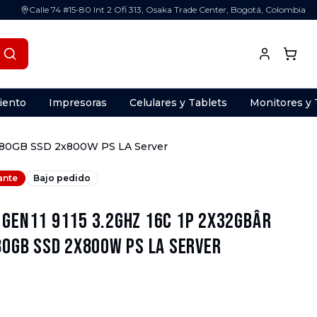
Calle 74 #15-80 Int 2 Ofi 313, Osaka Trade Center, Bogotá, Colombia
iento
Impresoras
Celulares y Tablets
Monitores y 
2x480GB SSD 2x800W PS LA Server
ante
Bajo pedido
 Gen11 9115 3.2GHz 16c 1P 2x32GBâR
480GB SSD 2x800W PS LA Server