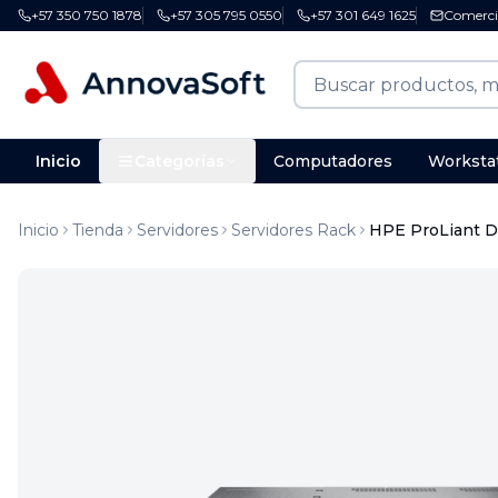
+57 350 750 1878
+57 305 795 0550
+57 301 649 1625
Comerci
Inicio
Categorías
Computadores
Worksta
Inicio
Tienda
Servidores
Servidores Rack
HPE ProLiant D