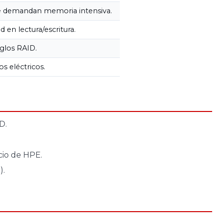
que demandan memoria intensiva.
d en lectura/escritura.
eglos RAID.
os eléctricos.
D.
cio de HPE.
).