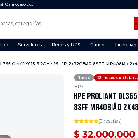
al1@annovasoft.com
tion
Servidores
Redes y UPS
Gamer
Licenciam
L365 Gen11 9115 3.2GHz 16c 1P 2x32GBâR 8SFF MR408iâo 
Nuevo
12 meses con fabric
HPE
HPE ProLiant DL365
8SFF MR408iâo 2x
(
3
reseñas)
$ 32.000.000