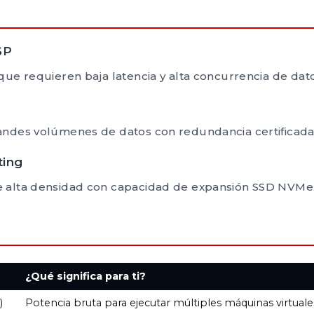
SP
ue requieren baja latencia y alta concurrencia de dato
andes volúmenes de datos con redundancia certificada
ting
e alta densidad con capacidad de expansión SSD NVMe
¿Qué significa para ti?
)
Potencia bruta para ejecutar múltiples máquinas virtuales