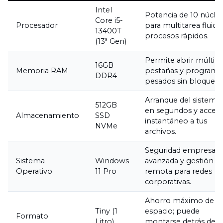
Intel
Potencia de 10 núcle
Core i5-
Procesador
para multitarea fluida
13400T
procesos rápidos.
(13ª Gen)
Permite abrir múltipl
16GB
Memoria RAM
pestañas y programa
DDR4
pesados sin bloqueos
Arranque del sistema
512GB
en segundos y acces
Almacenamiento
SSD
instantáneo a tus
NVMe
archivos.
Seguridad empresaria
Sistema
Windows
avanzada y gestión
Operativo
11 Pro
remota para redes
corporativas.
Ahorro máximo de
Tiny (1
espacio; puede
Formato
Litro)
montarse detrás del