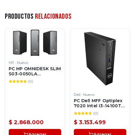
Productos
Relacionados
HP
·
Nuevo
PC HP OMNIDESK SLIM
S03-0050LA
94C21AA#ABA
(
0
)
Dell
·
Nuevo
PC Dell MFF Optiplex
7020 Intel I3-14100T
8GB 256GB SSD win 11
(
0
)
Pro 3Y + E2222HS
$ 2.868.000
$ 3.153.499
Agregar
Agregar