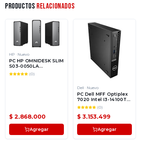
Productos
Relacionados
HP
·
Nuevo
PC HP OMNIDESK SLIM
S03-0050LA
94C21AA#ABA
(
0
)
Dell
·
Nuevo
PC Dell MFF Optiplex
7020 Intel I3-14100T
8GB 256GB SSD win 11
(
0
)
Pro 3Y + E2222HS
$ 2.868.000
$ 3.153.499
Agregar
Agregar