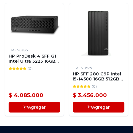
HP
·
Nuevo
HP ProDesk 4 SFF G1i
Intel Ultra 5225 16GB
512GB SSD Windows
HP
·
Nuevo
(
0
)
11 Pro 1Y + UJ0F4E 3Y
HP SFF 280 G9P Intel
i5-14500 16GB 512GB
SSD Windows 11 Pro
(
0
)
1Y
$ 4.085.000
$ 3.456.000
Agregar
Agregar