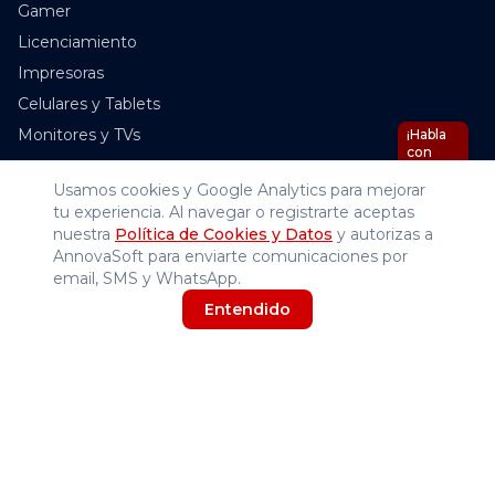
Gamer
Licenciamiento
Impresoras
Celulares y Tablets
Monitores y TVs
¡Habla
con
Nova
IA!
Usamos cookies y Google Analytics para mejorar
Empresa
tu experiencia. Al navegar o registrarte aceptas
nuestra
Política de Cookies y Datos
y autorizas a
Inicio
AnnovaSoft para enviarte comunicaciones por
Tienda
email, SMS y WhatsApp.
Blog
Entendido
Nosotros
Contáctanos
Términos y Condiciones
Atención comercial