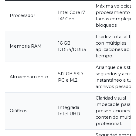
Máxima velocidad
Intel Core i7
procesamiento pa
Procesador
14ª Gen
tareas complejas 
bloqueos.
Fluidez total al tra
16 GB
con múltiples
Memoria RAM
DDR4/DDR5
aplicaciones abiert
tiempo.
Arranque de siste
512 GB SSD
segundos y acces
Almacenamiento
PCIe M.2
instantáneo a tus
archivos pesados.
Claridad visual
impecable para
Integrada
Gráficos
presentaciones y
Intel UHD
contenido multim
profesional.
Seguridad empresa