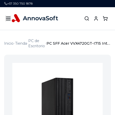
+57 350 750 1878
PC de
Inicio
Tienda
PC SFF Acer VVX4720GT-I715 Intel i7 14700 16GB 512GB SSD Windows 11
Escritorio