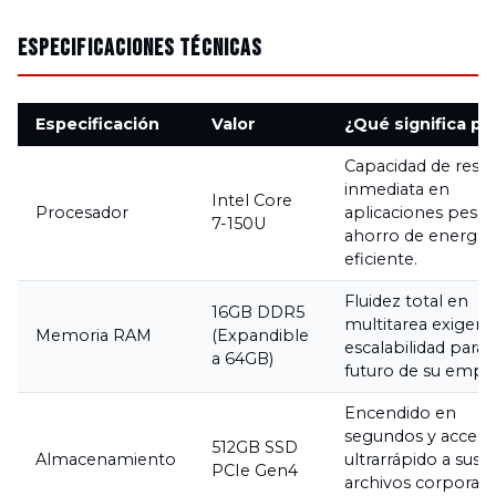
Especificaciones Técnicas
Especificación
Valor
¿Qué significa par
Capacidad de resp
inmediata en
Intel Core
Procesador
aplicaciones pesad
7-150U
ahorro de energía
eficiente.
Fluidez total en
16GB DDR5
multitarea exigent
Memoria RAM
(Expandible
escalabilidad para 
a 64GB)
futuro de su empr
Encendido en
segundos y acceso
512GB SSD
Almacenamiento
ultrarrápido a sus
PCIe Gen4
archivos corporati