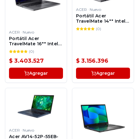
ACER
·
Nuevo
Portátil Acer
TravelMate 14"" Intel
i5 1335U 16GB 512GB
(
0
)
SSD Windows 11 Pro
ACER
·
Nuevo
Portátil Acer
TravelMate 16"" Intel
i5 1335U 16GB 1TB SSD
(
0
)
Windows 11 Pro
$ 3.403.527
$ 3.156.396
Agregar
Agregar
ACER
·
Nuevo
Acer AV14-52P-55EB-