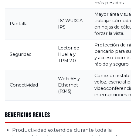
más pesados.
Mayor área visual 
16" WUXGA
trabajar cómodam
Pantalla
IPS
en hojas de cálculo
forzar la vista.
Protección de nive
Lector de
bancario para sus 
Seguridad
Huella y
y acceso biométri
TPM 2.0
rápido y seguro.
Conexión estable 
Wi-Fi 6E y
veloz, esencial par
Conectividad
Ethernet
videoconferencias 
(RJ45)
interrupciones ni l
Beneficios Reales
Productividad extendida durante toda la