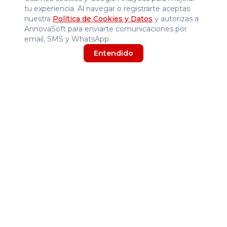
Empresa
tu experiencia. Al navegar o registrarte aceptas
nuestra
Política de Cookies y Datos
y autorizas a
Inicio
AnnovaSoft para enviarte comunicaciones por
Tienda
email, SMS y WhatsApp.
Blog
Entendido
Nosotros
Contáctanos
Términos y Condiciones
Atención comercial
Habla con un asesor y comparte el contexto exacto de la
página actual por WhatsApp.
Hablar con un asesor
© 2025 Annova Software y Accesorios SAS. Todos los