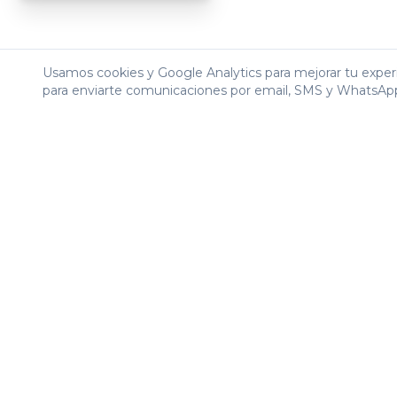
Usamos cookies y Google Analytics para mejorar tu experi
para enviarte comunicaciones por email, SMS y WhatsAp
Descripción
Especificaciones
Reseñas (
3
)
El Dell Pro Plus PC14250 revoluciona la productiv
Este portátil de 14 pulgadas representa el equilibrio
arquitectura de 14ª generación y Windows 11 Pro, está 
rendimiento. Al adquirir este equipo, su empresa gana
térmica superior. La integración de la serie Intel Ult
artificial.
¿Para quién es este producto?