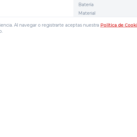
Batería
Material
Pantalla
encia. Al navegar o registrarte aceptas nuestra
Política de Cook
p.
idad empresarial mediante el procesamiento avanzado
 perfecto entre potencia extrema y movilidad profesiona
diseñado para ejecutar cargas de trabajo complejas, anál
 una herramienta con certificación de grado militar que 
ra permite una gestión inteligente de la batería y un des