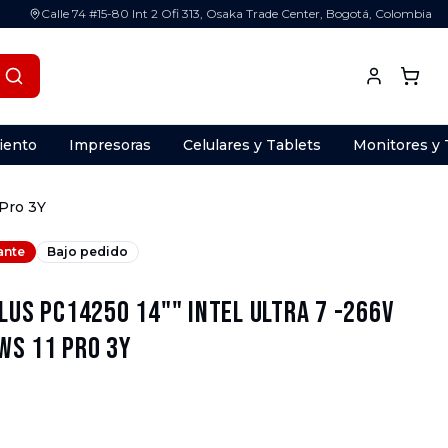
Calle 74 #15-80 Int 2 Ofi 313, Osaka Trade Center, Bogotá, Colombia
iento
Impresoras
Celulares y Tablets
Monitores y 
 Pro 3Y
ante
Bajo pedido
lus PC14250 14"" Intel Ultra 7 -266v
ws 11 Pro 3Y