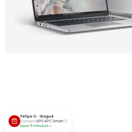
Felipe O.
·
Ibagué
Compró
UPS APC Smart
hace
9
minutos ✓