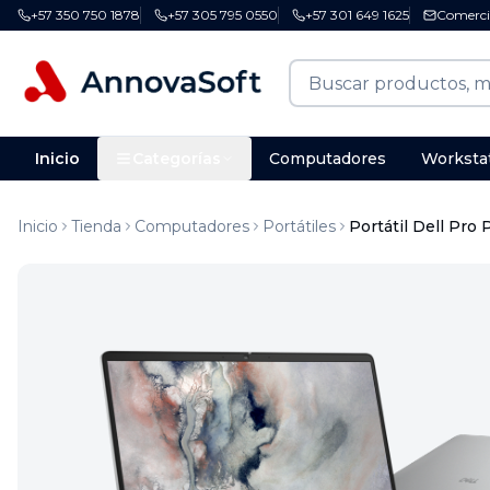
+57 350 750 1878
+57 305 795 0550
+57 301 649 1625
Comerci
Inicio
Categorías
Computadores
Worksta
Inicio
Tienda
Computadores
Portátiles
Portátil Dell Pro