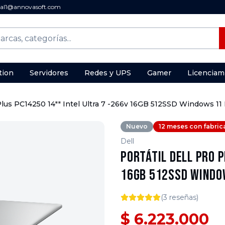
al1@annovasoft.com
tion
Servidores
Redes y UPS
Gamer
Licenciam
 Plus PC14250 14"" Intel Ultra 7 -266v 16GB 512SSD Windows 11
Nuevo
12 meses con fabric
Dell
Portátil Dell Pro P
16GB 512SSD Windo
(
3
reseñas)
$ 6.223.000