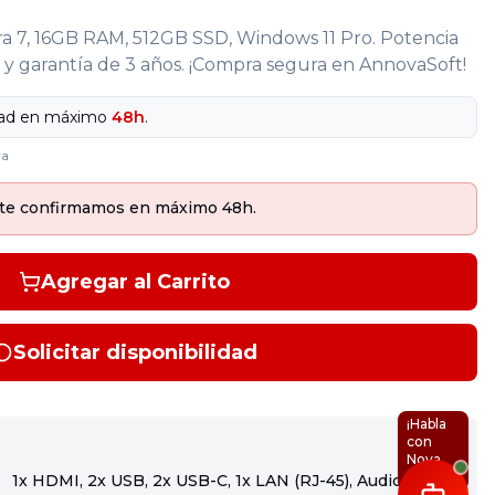
ltra 7, 16GB RAM, 512GB SSD, Windows 11 Pro. Potencia
o y garantía de 3 años. ¡Compra segura en AnnovaSoft!
dad en máximo
48h
.
ra
 y te confirmamos en máximo 48h.
Agregar al Carrito
Solicitar disponibilidad
¡Habla
con
Nova
IA!
1x HDMI, 2x USB, 2x USB-C, 1x LAN (RJ-45), Audio 3.5mm