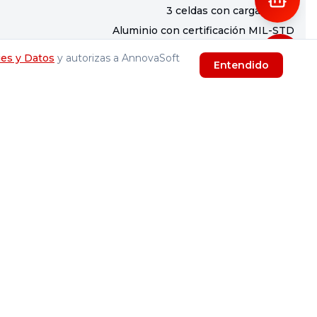
3 celdas con carga rápida
Aluminio con certificación MIL-STD
14" Full HD con acabado antirreflejo
ies y Datos
y autorizas a AnnovaSoft
Entendido
 de IA con el chip Intel Ultra 7.
l para el mercado colombiano. Equipado con la
isis de datos y multitarea sin degradación de
asegura una vida útil prolongada y una eficiencia
empeño optimizado en aplicaciones de inteligencia