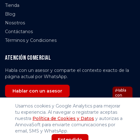
Tienda
Blog
Nosotros
Contáctanos
Términos y Condiciones
Atención comercial
Habla con un asesor y comparte el contexto exacto de la
página actual por WhatsApp.
¡Habla
Hablar con un asesor
con
Nova
IA!
Usamos cookies y Google Analytics para mejorar
tu experiencia. Al navegar o registrarte aceptas
© 2025 Annova Software y Accesorios SAS. Todos los
nuestra
Política de Cookies y Datos
y autorizas a
derechos reservados.
AnnovaSoft para enviarte comunicaciones por
email, SMS y WhatsApp.
Acceso administrador
Entendido