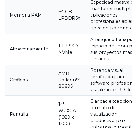
Capacidad masiva pa
mantener múltiples
64 GB
Memoria RAM
aplicaciones
LPDDR5x
profesionales abiert
sin ralentizaciones.
Arranque ultra rápido
1 TB SSD
espacio de sobra par
Almacenamiento
NVMe
sus proyectos más
pesados.
Potencia visual
AMD
certificada para
Gráficos
Radeon™
software profesional
8060S
visualización 3D fluida
Claridad excepcional
14"
formato de
WUXGA
Pantalla
visualización
(1920 x
productivo para
1200)
entornos corporativo