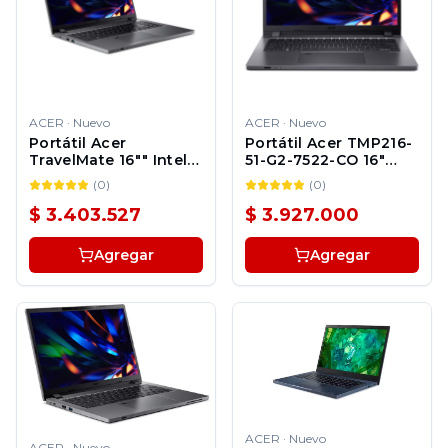
ACER
·
Nuevo
ACER
·
Nuevo
Portátil Acer
Portátil Acer TMP216-
TravelMate 16"" Intel
51-G2-7522-CO 16"
i5 1335U 16GB 1TB SSD
Intel core 7 150U 16GB
(
0
)
(
0
)
Windows 11 Pro
512GB SSD Windows
11
$ 3.403.527
$ 3.927.000
Agregar
Agregar
ACER
·
Nuevo
ACER
·
Nuevo