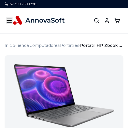
+57 350 750 1878
Inicio
Tienda
Computadores
Portátiles
Portátil HP Zbook Ultra G1a AMD Ryzen AI Max+ 395 64GB 1TB Radeon 8060S Windows 11 Pro 1Y Precio antes de IVA