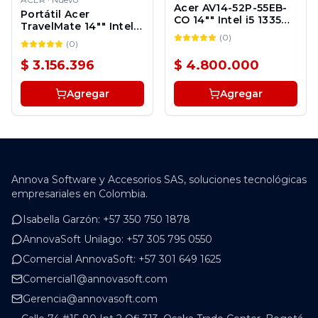
Acer AV14-52P-55EB-
Portátil Acer
CO 14"" Intel i5 1335U
TravelMate 14"" Intel
16GB 512GB SSD
i5 1335U 16GB 512GB
(
0
)
Windows 11 Pro
(
0
)
SSD Windows 11 Pro
$ 3.156.396
$ 4.800.000
Agregar
Agregar
Annova Software y Accesorios SAS, soluciones tecnológicas
empresariales en Colombia.
Isabella Garzón
:
+57 350 750 1878
AnnovaSoft Unilago
:
+57 305 795 0550
Comercial AnnovaSoft
:
+57 301 649 1625
Comercial1@annovasoft.com
Gerencia@annovasoft.com